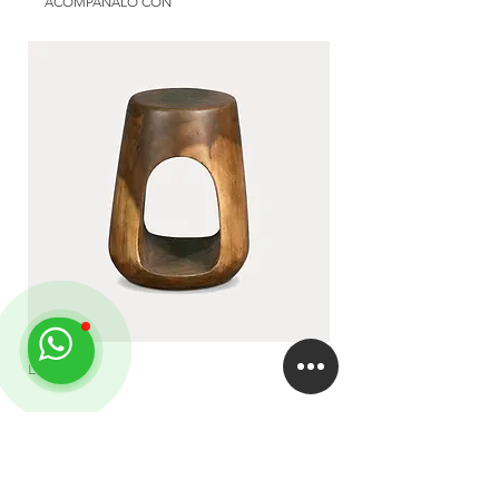
Color: at choice
ACOMPAÑALO CON
Use: exterior | galery | interior
Available in: Argentina
LUA
DUA
EMPRESA
About
Studio