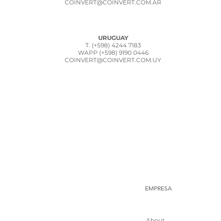
COINVERT@COINVERT.COM.AR
URUGUAY
T.
(+598) 4244 7183
WAPP
(+598) 9190 0446
COINVERT@COINVERT.COM.UY
EMPRESA
About