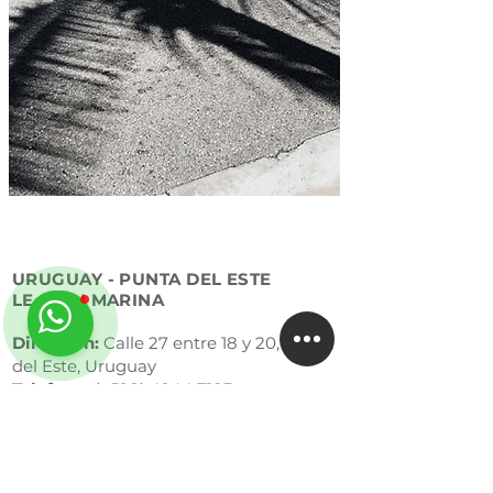
URUGUAY - PUNTA DEL ESTE
LE COIN MARINA
Direccion:
Calle 27 entre 18 y 20,
Punta
del Este,
Uruguay
Telefono:
(+598)
4244 7183
Contacto:
coinvert@coinvert.com.uy
Adress:
Calle 27 entre 18 y 20,
Punta del
Este,
Uruguay