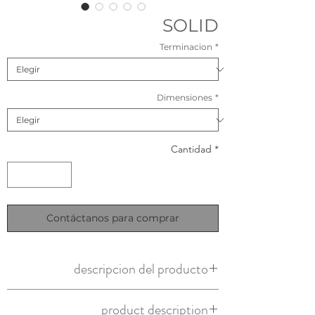
SOLID
Terminacion
*
Dimensiones
*
Cantidad
*
Contáctanos para comprar
descripcion del producto
Origen: importado
product description
Material: suar