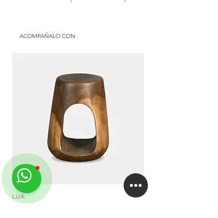
Terminacion: suar natural
Origen: imported
Uso: semicubierto | interior
Material: suar
Disponible en: Uruguay | Argentina
Finish: natural suar
ACOMPAÑALO CON
Use: galery | interior
Available in: Uruguay | Argentina
LUA
DUA