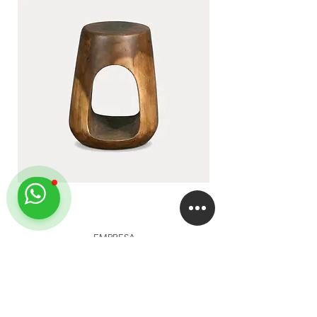
LUA
DUA
EMPRESA
About
Studio
Clientes