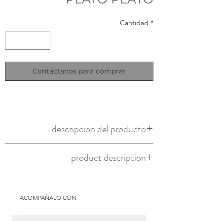
Cantidad
*
Contáctanos para comprar
descripcion del producto
plato playo de ceramica
product description
ceramic dish
ACOMPAÑALO CON