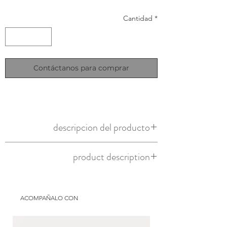
Cantidad
*
Contáctanos para comprar
descripcion del producto
taza de ceramica pequeña
product description
small ceramic mug
ACOMPAÑALO CON