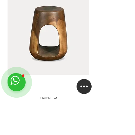
LUA
DUA
EMPRESA
About
Studio
Clientes