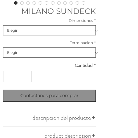
MILANO SUNDECK
Dimensiones
*
Terminacion
*
Cantidad
*
Contáctanos para comprar
descripcion del producto
Origen: nacional
product description
Configuración: tapa milano | base sundeck