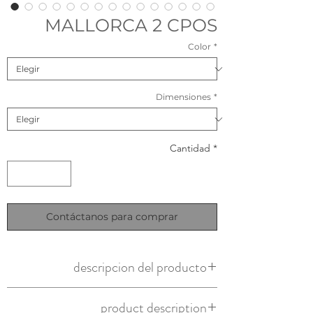
MALLORCA 2 CPOS
Color
*
Dimensiones
*
Cantidad
*
Contáctanos para comprar
descripcion del producto
Origen: nacional
product description
Material: aluminio y soga