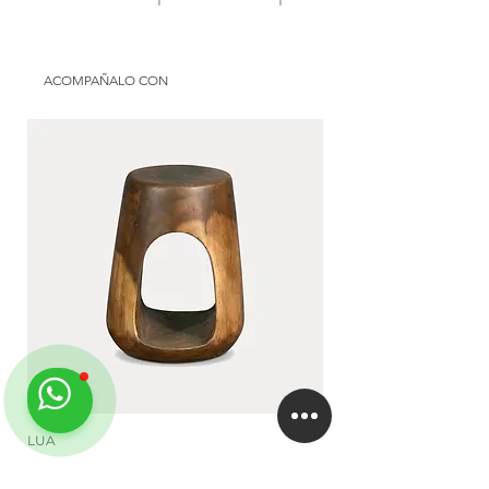
Uso: semicubierto | interior
Origen: national
Disponible en: Argentina
Material: aluminium and rope
Use: galery | interior
ACOMPAÑALO CON
Available in: Argentina
LUA
DUA