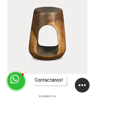
Contactanos!
LUA
DUA
EMPRESA
About
Studio
Clientes