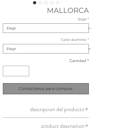
MALLORCA
Soga
*
Color aluminio
*
Cantidad
*
Contáctanos para comprar
descripcion del producto
Origen: nacional
product description
Material: aluminio y soga