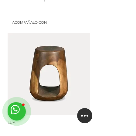
Uso: semicubierto | interior
Origen: national
Disponible en: Argentina
Material: aluminium andrope
Use: galery | interior
ACOMPAÑALO CON
Available in: Argentina
LUA
DUA