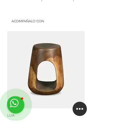
Uso: semicubierto | interior
Origen: national
Disponible en: Argentina
Material: aluminium andrope
Use: galery | interior
ACOMPAÑALO CON
Available in: Argentina
LUA
DUA