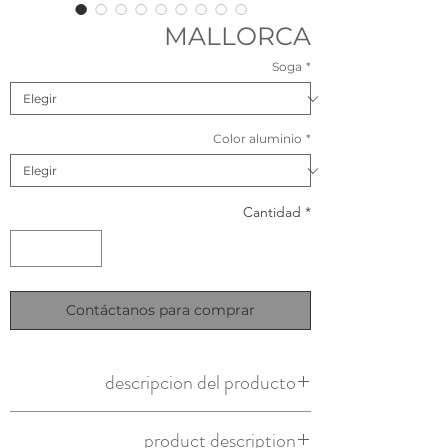
MALLORCA
Soga
*
Color aluminio
*
Cantidad
*
Contáctanos para comprar
descripcion del producto
Origen: nacional
product description
Material: aluminio y soga