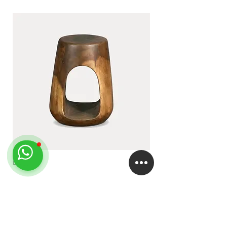
Use: exterior | galery | interior
Available in: Argentina
LUA
DUA
EMPRESA
About
Studio