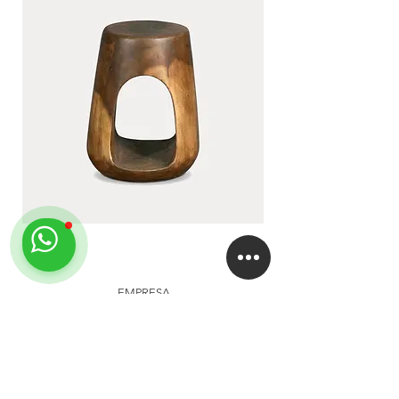
LUA
DUA
EMPRESA
About
Studio
Clientes