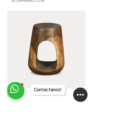
Color: at choice
ACOMPAÑALO CON
Use: exterior | galery | interior
Available in: Argentina
Contactanos!
LUA
DUA
EMPRESA
About
Studio