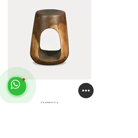
LUA
DUA
EMPRESA
About
Studio
Clientes