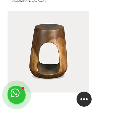
Aluminium color: at choice
ACOMPAÑALO CON
Uso: exterior | semicubierto | interior
Upholstery: at choice
Disponible en: Argentina
Dimensions: 1,90 x 0,65 m
Use: exterior | galery | interior
Available in: Argentina
LUA
DUA
EMPRESA
About
Studio