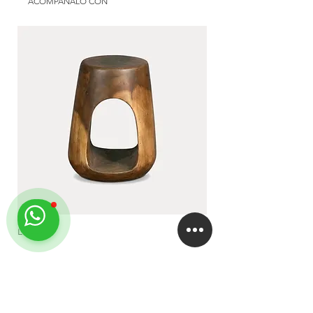
Color: at choice
ACOMPAÑALO CON
Use: exterior | galery | interior
Available in: Argentina
LUA
DUA
EMPRESA
About
Studio