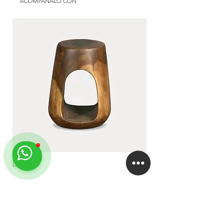
Color: at choice
ACOMPAÑALO CON
Use: exterior | galery | interior
Available in: Argentina
LUA
DUA
EMPRESA
About
Studio