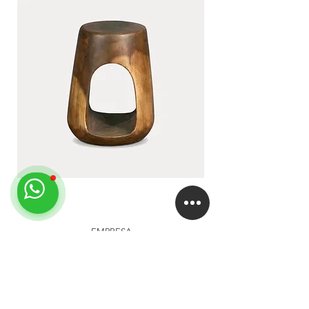
LUA
DUA
EMPRESA
About
Studio
Clientes