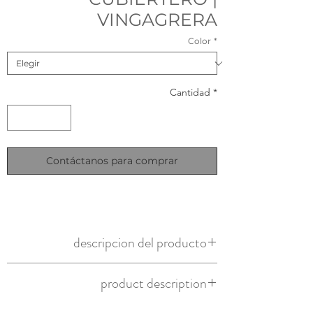
VINGAGRERA
Color
*
Cantidad
*
Contáctanos para comprar
descripcion del producto
cubiertero o vinagrero de rattan natural
product description
natural rattan cutlery holder