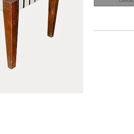
Contác
Dim
Dime