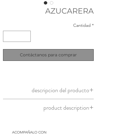
AZUCARERA
Cantidad
*
Contáctanos para comprar
descripcion del producto
azucarera de ceramica
product description
ceramic sugar pot
ACOMPAÑALO CON