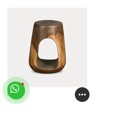
LUA
DUA
EMPRESA
About
Studio